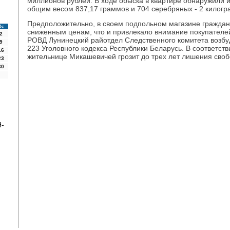
миллионов рублей. В ходе обыска в квартире обнаружили 
общим весом 837,17 граммов и 704 серебряных - 2 килогр
Предположительно, в своем подпольном магазине граждан
Вс
сниженным ценам, что и привлекало внимание покупател
2
РОВД Лунинецкий райотдел Следственного комитета возбуди
9
223 Уголовного кодекса Республики Беларусь. В соответстви
16
жительнице Микашевичей грозит до трех лет лишения своб
23
30
H-