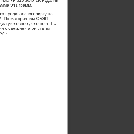
и изъяли 316 золотых изделий
амма 941 грамм.
ка продавала ювелирку по
ей. По материалам ОБЭП
л уголовное дело по ч. 1 ст.
и с санкцией этой статьи,
оды.