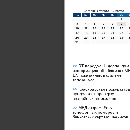
Сегодня: Суббота, 8 Августа
Пн
Вт
Ср
Чт
Пт
Сб
1
3
4
5
6
7
8
10
11
12
13
14
15
17
18
19
20
21
22
24
25
26
27
28
29
31
>>
RT передал Нидерландам
информацию об обломках M
17, показанных в фильме
телеканала
>>
Красноярская прокуратура
продолжает проверку
аварийных автоколонн
>>
МВД откроет базу
телефонных номеров и
банковских карт мошенников