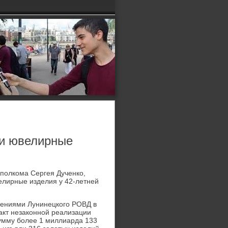
и ювелирные
полкома Сергея Дученко,
велирные изделия у 42-летней
лениями Лунинецкого РОВД в
акт незаконной реализации
умму более 1 миллиарда 133