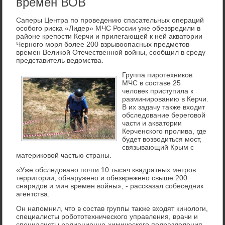
времен ВОВ
Саперы Центра по проведению спасательных операций
особого риска «Лидер» МЧС России уже обезвредили в
районе крепости Керчи и прилегающей к ней акватории
Черного моря более 200 взрывоопасных предметов
времен Великой Отечественной войны, сообщил в среду
представитель ведомства.
Группа пиротехников
МЧС в составе 25
человек приступила к
разминированию в Керчи.
В их задачу также входит
обследование береговой
части и акватории
Керченского пролива, где
будет возводиться мост,
связывающий Крым с
материковой частью страны.
«Уже обследовано почти 10 тысяч квадратных метров
территории, обнаружено и обезврежено свыше 200
снарядов и мин времен войны», - рассказал собеседник
агентства.
Он напомнил, что в состав группы также входят кинологи,
специалисты робототехнического управления, врачи и
специалисты радиационно-химического подразделения,