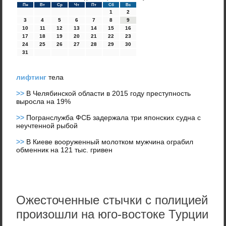
Пн
Вт
Ср
Чт
Пт
Сб
Вс
1
2
3
4
5
6
7
8
9
10
11
12
13
14
15
16
17
18
19
20
21
22
23
24
25
26
27
28
29
30
31
лифтинг
тела
>>
В Челябинской области в 2015 году преступность
выросла на 19%
>>
Погранслужба ФСБ задержала три японских судна с
неучтенной рыбой
>>
В Киеве вооруженный молотком мужчина ограбил
обменник на 121 тыс. гривен
Ожесточенные стычки с полицией
произошли на юго-востоке Турции