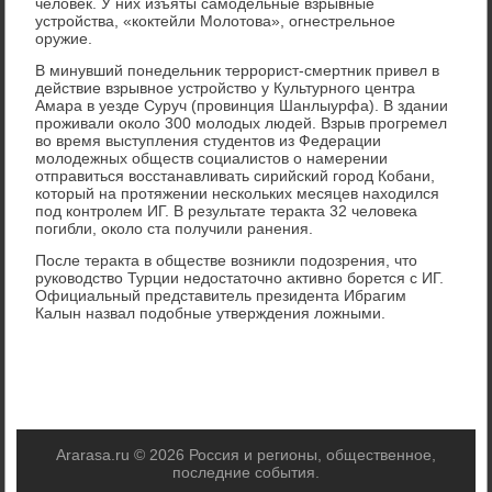
человек. У них изъяты самодельные взрывные
устройства, «коктейли Молотова», огнестрельное
оружие.
В минувший понедельник террорист-смертник привел в
действие взрывное устройство у Культурного центра
Амара в уезде Суруч (провинция Шанлыурфа). В здании
проживали около 300 молодых людей. Взрыв прогремел
во время выступления студентов из Федерации
молодежных обществ социалистов о намерении
отправиться восстанавливать сирийский город Кобани,
который на протяжении нескольких месяцев находился
под контролем ИГ. В результате теракта 32 человека
погибли, около ста получили ранения.
После теракта в обществе возникли подозрения, что
руководство Турции недостаточно активно борется с ИГ.
Официальный представитель президента Ибрагим
Калын назвал подобные утверждения ложными.
Ararasa.ru © 2026 Россия и регионы, общественное,
последние события.