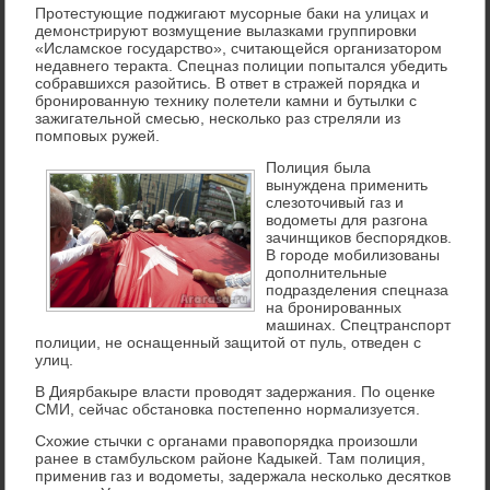
Протестующие поджигают мусорные баки на улицах и
демонстрируют возмущение вылазками группировки
«Исламское государство», считающейся организатором
недавнего теракта. Спецназ полиции попытался убедить
собравшихся разойтись. В ответ в стражей порядка и
бронированную технику полетели камни и бутылки с
зажигательной смесью, несколько раз стреляли из
помповых ружей.
Полиция была
вынуждена применить
слезоточивый газ и
водометы для разгона
зачинщиков беспорядков.
В городе мобилизованы
дополнительные
подразделения спецназа
на бронированных
машинах. Спецтранспорт
полиции, не оснащенный защитой от пуль, отведен с
улиц.
В Диярбакыре власти проводят задержания. По оценке
СМИ, сейчас обстановка постепенно нормализуется.
Схожие стычки с органами правопорядка произошли
ранее в стамбульском районе Кадыкей. Там полиция,
применив газ и водометы, задержала несколько десятков