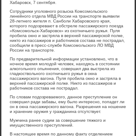
Хабаровск, 7 сентября.
Сотрудники уголовного розыска Комсомольского
линейного отдела МВД России на транспорте выявили
28-летнего жителя п. Санболи Хабаровского края,
которого подозревают в обстреле пассажирского поезда
«Комсомольск-Хабаровск» из охотничьего ружья. Пуля
пробила окно и застряла в верхней пассажирской полке,
никто из пассажиров и работников состава не пострадал,
сообщили в пресс-службе Комсомольского ЛО МВД
России на транспорте.
По предварительной информации установлено, что в
ночное время молодой человек, находясь в состоянии
алкогольного опьянения, совершил два выстрела из
гладкоствольного охотничьего ружья в окна
пассажирского вагона. Пуля пробила окно и застряла в
верхней пассажирской полке. Никто из пассажиров и
работников состава не пострадал.
По словам подозреваемого, данное преступление он
совершил ради забавы, ему было интересно, попадет ли
он в окна пассажирского вагона. Разрешения на ношение
и хранение оружия у гражданина отсутствует.
Мужчина ранее судим за совершение тяжкого и
имущественного преступлений.
В настоящее время по данному факту отделением