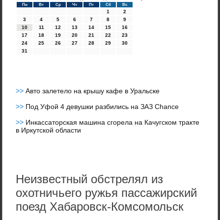
Пн
Вт
Ср
Чт
Пт
Сб
Вс
1
2
3
4
5
6
7
8
9
10
11
12
13
14
15
16
17
18
19
20
21
22
23
24
25
26
27
28
29
30
31
>>
Авто залетело на крышу кафе в Уральске
>>
Под Уфой 4 девушки разбились на ЗАЗ Chance
>>
Инкассаторская машина сгорела на Качугском тракте
в Иркутской области
Неизвестный обстрелял из
охотничьего ружья пассажирский
поезд Хабаровск-Комсомольск