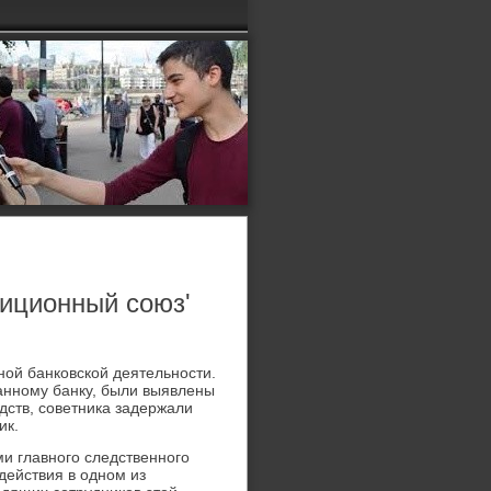
тиционный союз'
ой банковской деятельности.
анному банку, были выявлены
дств, советника задержали
ик.
и главного следственного
действия в одном из