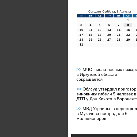
Сегодня: Суббота, 8 Августа
Пн
Вт
Ср
Чт
Пт
Сб
1
3
4
5
6
7
8
10
11
12
13
14
15
17
18
19
20
21
22
24
25
26
27
28
29
31
>>
МЧС: число лесных пожар
в Иркутской области
сокращается
>>
Облсуд утвердил приговор
виновнику гибели 5 человек в
ДТП у Дон Кихота в Воронеже
>>
МВД Украины: в перестрел
в Мукачево пострадали 6
милиционеров