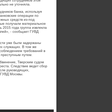
одящих сотрудников этой
льно не уточняла.
удников банка, используя
банковские операции по
ежных средств из-под
емые получали материальное
ь 2015 года группа извлекла
лей», - сообщает ГУВД
ости уже были задержаны
их служащих. В том же
несоблюдением требований в
 преступным путем.
бвинение, Тверским судом
еста. Следствие ведет сбор
исле руководящих,
 ГУВД Москвы.