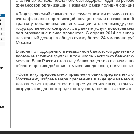
столичных банков, после чего был задержан один из руков
финансовой организации. Названия банка полиция официа
«Подозреваемый совместно с соучастниками из числа сотр
Вс
счета фиктивных организаций, осуществляли незаконные 
2
транзиту, обналичиванию, инкассации, а также выводу ден
9
государственного контроля. За данные услуги подозрева
16
вознаграждение в виде процентов. С апреля 2014 по январ
23
незаконный доход на общую сумму более 24 миллиона руб
30
Москвы.
В июне по подозрению в незаконной банковской деятельн
восемь участников группы, в том числе несколько банковск
месяце Банк России отозвал у банка лицензию в связи с 
области противодействия отмыванию доходов, полученных
ов
«Советнику председателя правления банка предъявлено о
Москвы ему избрана мера пресечения в виде домашнего ар
доказательств причастности к преступлению иных, в том ч
сотрудников данного кредитного учреждения», - заключает
ке