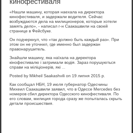
кинофестиваля
«Нашли машину, которая наехала на директора
кинофестиваля, и задержали водителя. Сейчас
возбуждаются дела на милиционеров, которые хотели
замять дело», - написал г-н Саакашвили на своей
странице в Фейсбуке.
Он подчеркнул, что «так должно быть каждый раз». При
этом он не уточнил, где именно был задержан
правонарушитель.
Знайшли машину, яка наїхала на директора
кінофестивалю і затримали водія. Зараз порушуються
справи на міліціонерів, які ...
Posted by Mikheil Saakashvili on 19 липня 2015 р.
Как сообщал НБН, 19 июля губернатор Одесчины
Михеил Саакашвили заявил, что в Одессе Mercedes без
номеров сбил директора Одесского кинофестиваля. По
его словам, милиция города сразу же попыталась скрыть
детали происшествия.