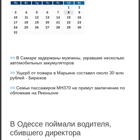
Пн
Вт
Ср
Чт
Пт
Сб
Вс
1
2
3
4
5
6
7
8
9
10
11
12
13
14
15
16
17
18
19
20
21
22
23
24
25
26
27
28
29
30
31
>>
В Самаре задержаны мужчины, укравшие несколько
автомобильных аккумуляторов
>>
Ущерб от пожара в Марьине составил около 30 млн
рублей - Бирюков
>>
Семьи пассажиров MH370 не примут заключение по
обломкам на Реюньоне
В Одессе поймали водителя,
сбившего директора