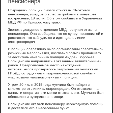
пенсионера
Сотрудники полиции смогли отыскать 70-летнего
пенсионера, ушедшего в лес за грибами в минувшее
воскресенье, 19 июля. Об этом сообщили в Управлении
МВД РФ по Приморскому краю.
Звонок в дежурное отделение МВД поступил от жены
пенсионера. Она сообщила, что ее супруг позвонил ей и
рассказал, что заблудился и идет вдоль линии
электропередач.
В полиции оперативно было организованы спасательно-
розыскные мероприятия, возглавил розыск пропавшего
заместитель начальника полиции Андрей Воробьёв.
Полицейские направились в указанный заявительницей
район. Предполагаемое место нахождения
потерявшегося проверялось патрульными экипажами
ГИБДД, сотрудниками патрульно-постовой службы и
участковыми уполномоченными полиции.
Утром 20 июля 2015 года мужчина был найден в
километре от линии электропередач. Он отозвался на
сигнал и оперативники могли отыскать его. Мужчина был
обессилен и нуждался в помощи.
Полицейские оказали пенсионеру необходимую помощь
и доставили его в населенный пункт.