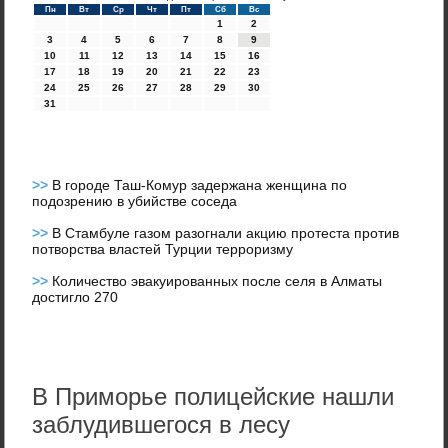
Пн
Вт
Ср
Чт
Пт
Сб
Вс
1
2
3
4
5
6
7
8
9
10
11
12
13
14
15
16
17
18
19
20
21
22
23
24
25
26
27
28
29
30
31
>>
В городе Таш-Комур задержана женщина по
подозрению в убийстве соседа
>>
В Стамбуле газом разогнали акцию протеста против
потворства властей Турции терроризму
>>
Количество эвакуированных после селя в Алматы
достигло 270
В Приморье полицейские нашли
заблудившегося в лесу