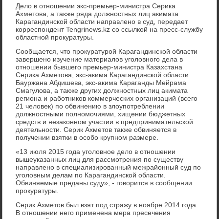
Дело в отношении экс-премьер-министра Серика
Ахметова, а также ряда должностных лиц акимата
Карагандинской области направлено в суд, передает
корреспондент Tengrinews.kz со ссылкой на пресс-службу
областной прокуратуры.
Сообщается, что прокуратурой Карагандинской области
завершено изучение материалов уголовного дела в
отношении бывшего премьер-министра Казахстана
Серика Ахметова, экс-акима Карагандинской области
Бауржана Абдишева, экс-акима Караганды Мейрама
Смагулова, а также других должностных лиц акимата
региона и работников коммерческих организаций (всего
21 человек) по обвинению в злоупотреблении
должностными полномочиями, хищении бюджетных
средств и незаконном участии в предпринимательской
деятельности. Серик Ахметов также обвиняется в
получении взятки в особо крупном размере.
«13 июля 2015 года уголовное дело в отношении
вышеуказанных лиц для рассмотрения по существу
направлено в специализированный межрайонный суд по
уголовным делам по Карагандинской области.
Обвиняемые преданы суду», - говорится в сообщении
прокуратуры.
Серик Ахметов был взят под стражу в ноябре 2014 года.
В отношении него применена мера пресечения