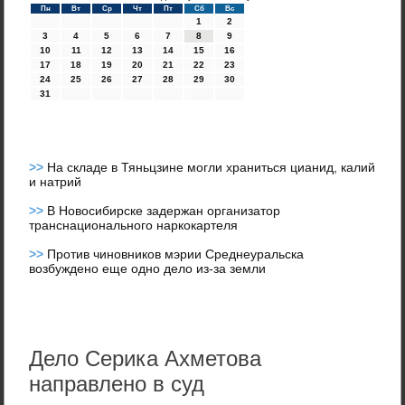
Пн
Вт
Ср
Чт
Пт
Сб
Вс
1
2
3
4
5
6
7
8
9
10
11
12
13
14
15
16
17
18
19
20
21
22
23
24
25
26
27
28
29
30
31
>>
На складе в Тяньцзине могли храниться цианид, калий
и натрий
>>
В Новосибирске задержан организатор
транснационального наркокартеля
>>
Против чиновников мэрии Среднеуральска
возбуждено еще одно дело из-за земли
Дело Серика Ахметова
направлено в суд