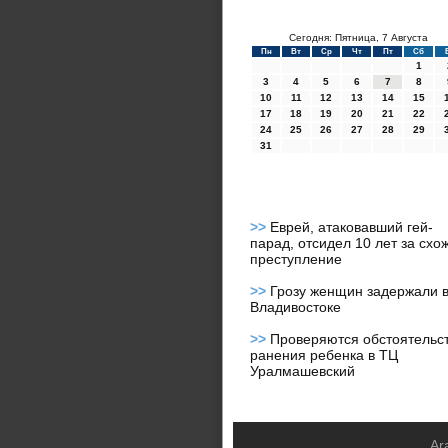
Сегодня: Пятница, 7 Августа
Пн
Вт
Ср
Чт
Пт
Сб
1
3
4
5
6
7
8
10
11
12
13
14
15
17
18
19
20
21
22
24
25
26
27
28
29
31
>>
Еврей, атаковавший гей-
парад, отсидел 10 лет за схо
преступление
>>
Грозу женщин задержали 
Владивостоке
>>
Проверяются обстоятельс
ранения ребенка в ТЦ
Уралмашевский
Ar