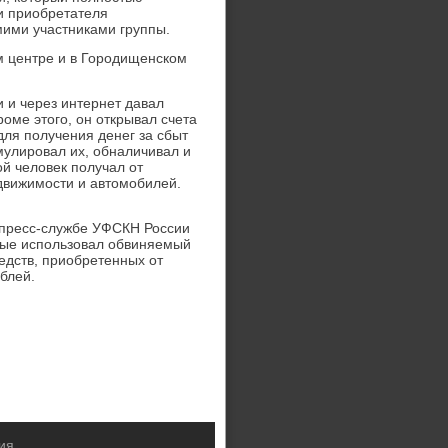
 и приобретателя
амими участниками группы.
м центре и в Городищенском
 и через интернет давал
оме этого, он открывал счета
ля получения денег за сбыт
умулировал их, обналичивал и
й человек получал от
едвижимости и автомобилей.
 пресс-службе УФСКН России
орые использовал обвиняемый
едств, приобретенных от
блей.
ия.