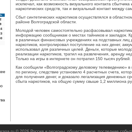
исключал, как возможность визуального контакта сбытчика
наркотических средств, так и визуальный контакт между с
Вс
Сбыт синтетических наркотиков осуществлялся в областно
2
районе Волгоградской области.
9
16
Молодой человек самостоятельно расфасовывал наркотики
23
информацию сообщникам о местах тайников и закладок. Кр
30
в различных финансовых учреждениях на подставных лиц д
наркотиков, контролировал поступление на них денег, акк
использовал для различных целей. Деньги, которые молодо
реализации наркотиков, тратил на развлечения, аренду н
Только на игры в интернете он потратил 150 тысяч рублей.
Как сообщили «Волгоградскому деловому телевидению» в
жее
по региону, следствие установило 4 расчетных счета, кот
для получения денег, и доказало легализация денежных ср
сбыта наркотиков, на общую сумму свыше 1,2 миллиона ру
во
тва
arasa.ru © 2026 Россия и регионы, общественное, последние событ