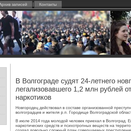
Архив записей
Контакты
В Волгограде судят 24-летнего нов
легализовавшего 1,2 млн рублей о
наркотиков
Новгородец действовал в составе организованной преступн
волгоградцев и жителя р.п. Городище Волгоградской облас
В июле 2014 года молодой человек приехал в Волгоград. Е
наркотических средств и психотропных веществ на террито
создал довольно сложный план совершаемых преступлени