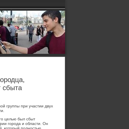
городца,
т сбыта
ой группы при участии двух
ти.
го целью был сбыт
рии города и области. Он
й, который полностью