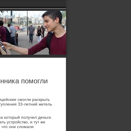
нника помогли
цейские смогли раскрыть
тупления 33-летний житель
а который получил деньги.
ть устройство, и тут же
, что они сломали