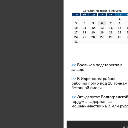
Сегодня: Четверг, 6 Августа
Пн
Вт
Ср
Чт
Пт
Сб
1
3
4
5
6
7
8
10
11
12
13
14
15
17
18
19
20
21
22
24
25
26
27
28
29
31
>>
Боевиков подстерегли в
засаде
>>
В Идринском районе
рабочий погиб под 20 тоннам
бетонной смеси
>>
Экс-депутат Волгоградско
гордумы задержан за
мошенничество на 3 млн руб
Ar