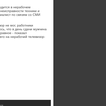
одится в нерабочем
 неисправности техники и
циалист по связям со СМИ
ор не мог, работники
сь, что в день сдачи мужчина
равное - показал
его на нерабочий телевизор-
ия.