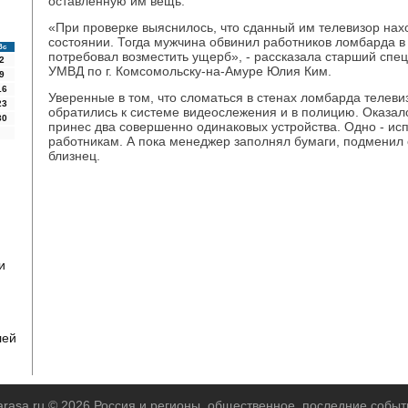
оставленную им вещь.
«При проверке выяснилось, что сданный им телевизор нах
состоянии. Тогда мужчина обвинил работников ломбарда в
Вс
потребовал возместить ущерб», - рассказала старший спе
2
УМВД по г. Комсомольску-на-Амуре Юлия Ким.
9
16
Уверенные в том, что сломаться в стенах ломбарда телевиз
23
обратились к системе видеослежения и в полицию. Оказало
30
принес два совершенно одинаковых устройства. Одно - исп
работникам. А пока менеджер заполнял бумаги, подменил 
близнец.
и
й
лей
arasa.ru © 2026 Россия и регионы, общественное, последние событ