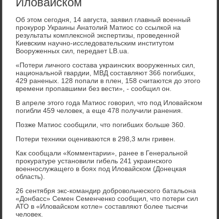
Иловайском
Об этом сегодня, 14 августа, заявил главный военный
прокурор Украины Анатолий Матиос со ссылкой на
результаты комплексной экспертизы, проведенной
Киевским научно-исследовательским институтом
Вооруженных сил, передает LB.ua.
«Потери личного состава украинских вооруженных сил,
национальной гвардии, МВД составляют 366 погибших,
429 раненых. 128 попали в плен, 158 считаются до этого
времени пропавшими без вести», - сообщил он.
В апреле этого года Матиос говорил, что под Иловайском
погибли 459 человек, а еще 478 получили ранения.
Позже Матиос сообщили, что погибших больше 360.
Потери техники оцениваются в 298,3 млн гривен.
Как сообщали «Комментарии», ранее в Генеральной
прокуратуре установили гибель 241 украинского
военнослужащего в боях под Иловайском (Донецкая
область).
26 сентября экс-командир добровольческого батальона
«Донбасс» Семен Семенченко сообщил, что потери сил
АТО в «Иловайском котле» составляют более тысячи
человек.