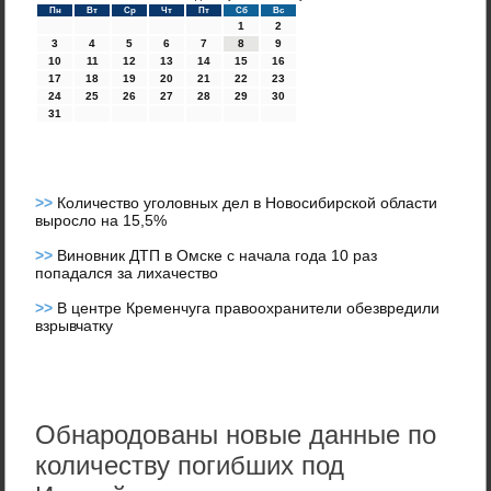
Пн
Вт
Ср
Чт
Пт
Сб
Вс
1
2
3
4
5
6
7
8
9
10
11
12
13
14
15
16
17
18
19
20
21
22
23
24
25
26
27
28
29
30
31
>>
Количество уголовных дел в Новосибирской области
выросло на 15,5%
>>
Виновник ДТП в Омске с начала года 10 раз
попадался за лихачество
>>
В центре Кременчуга правоохранители обезвредили
взрывчатку
Обнародованы новые данные по
количеству погибших под