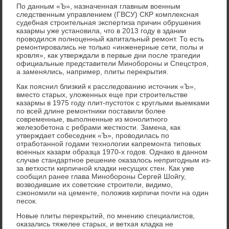
По данным «Ъ», назначенная главным военным
следственным управлением (ГВСУ) СКР комплексная
судебная строительная экспертиза причин обрушения
казармы уже установила, что в 2013 году в здании
проводился полноценный капитальный ремонт. То есть
ремонтировались не только «инженерные сети, полы и
кровля», как утверждали в первые дни после трагедии
официальные представители Минобороны и Спецстроя,
а заменялись, например, плиты перекрытия.
Как пояснил близкий к расследованию источник «Ъ»,
вместо старых, уложенных еще при строительстве
казармы в 1975 году плит-пустоток с круглыми выемками
по всей длине ремонтники поставили более
современные, выполненные из монолитного
железобетона с ребрами жесткости. Замена, как
утверждает собеседник «Ъ», проводилась по
отработанной годами технологии капремонта типовых
военных казарм образца 1970-х годов. Однако в данном
случае стандартное решение оказалось непригодным из-
за ветхости кирпичной кладки несущих стен. Как уже
сообщил ранее глава Минобороны Сергей Шойгу,
возводившие их советские строители, видимо,
сэкономили на цементе, положив кирпичи почти на один
песок.
Новые плиты перекрытий, по мнению специалистов,
оказались тяжелее старых, и ветхая кладка не