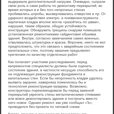
выдержала дополнительной нагрузки. Очевидно, сыграли
свою роль и сами работы по демонтажу перекрытий, во
время которых в и без того непрочных стенах
пробивались штробы, высверливались отверстия и пр. От
ударного воздействия электро- и пневмоинструмента
кирпичная кладка вполне могла «разойтись по швам»,
нарушая, таким образом, общую устойчивость
конструкции. Обнаружить трещины снаружи помешала
установленная ремонтниками сайдинговая обшивка
здания. Внутри, согласно замечаниям самих военных,
отваливалась штукатурка и краска. Впрочем, никто не мог
предположить, что это связано с аварийным состоянием
капитальных стен, поэтому заказчик предъявлял
претензии по качеству отделочных работ.
Как полагают участники расследования, перед
капремонтом специалисты должны были оценить
состояние здания, в частности несущую способность его
не подлежащих реконструкции фундамента и
капитальных стен. Если бы непрочность кладки удалось
выявить заранее, наверняка поменялась бы и
технология реконструкции казармы. Возможно,
конструкторы порекомендовали бы перед заменой
перекрытий укрепить стены металлическими стяжками
или вовсе демонтировать здание и построить вместо
него новое. Однако ремонт, как уже сообщал «Ъ»,
проводился без проекта по типовой схеме.
Кстати, принятые при ремонте технологии уже