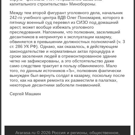
капитального строительства» Минобороны.
Между тем второй фигурант уголовного дела, начальник
242-го учебного центра ВДВ Олег Пономарев, которого в
пятницу военный суд перевел из СИЗО под домашний
арест, может вообще избежать уголовного
преследования. Напомним, что полковник, заселивший
десантников в непринятую к эксплуатации казарму,
обвиняется в превышении должностных полномочий (ч. 3
ст. 286 УК РФ). Однако, как оказалось, в действующем
законодательстве и нормативных актах процедура и
сроки заселения людей в отремонтированное здание
четко не зафиксированы, а это обстоятельство даже
само следствие трактует в пользу обвиняемого. Мало
того, по данным источников «Ъ», полковник фактически
вынужден был вернуть солдат в казарму, поскольку после
того, как на время ремонта их разместили в палатках,
некоторые десантники заболели пневмонией.
Сергей Машкин
Ararasa.ru © 2026 Россия и регионы, общественное,