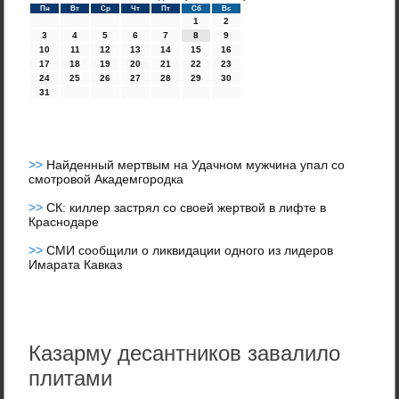
Пн
Вт
Ср
Чт
Пт
Сб
Вс
1
2
3
4
5
6
7
8
9
10
11
12
13
14
15
16
17
18
19
20
21
22
23
24
25
26
27
28
29
30
31
>>
Найденный мертвым на Удачном мужчина упал со
смотровой Академгородка
>>
СК: киллер застрял со своей жертвой в лифте в
Краснодаре
>>
СМИ сообщили о ликвидации одного из лидеров
Имарата Кавказ
Казарму десантников завалило
плитами