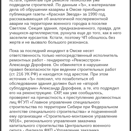
подводили строителей. По данным «Ъ», к материалам
дела об обрушении казармы в Омске приобщена
публикация газеты «Красная Звезда» за 1990 год,
рассказывающая об аналогичной послеремонтной
аварии на территории военного городка в поселке
Светлом. Секция здания, предназначенного, правда, для
учащихся-артиллеристов, рухнула еще до того, как в него
заселили курсантов. Кстати, поэтому ЧП обошлось без
жертв и не вызвало большого резонанса.
Пока за последний инцидент в Омске несет
ответственность только непосредственный исполнитель
ремонтных работ - гендиректор «Ремэксстроя»
Александр Дорофеев. Он обвиняется в нарушении
правил безопасности при ведении строительных работ
(ст. 216 УК РФ) и находится под арестом. При этом
источник «Ъ» пояснил, что позаботиться об
обследовании здания должен был не «второй
субподрядчик» Александр Дорофеев, а те, кто подрядил
его на реконструкцию. СКР, как уже сообщалось,
проверяет на причастность к преступлению должностных
лиц ФГУП «Главное управление специального
строительства по территории Сибири при Федеральном
агентстве специального строительства» и подчиненной
ему организации «Строительно-монтажное управление
N916», регионального управления заказчика
капитального строительства Центрального военного
округа - филиала ФКП «Управление заказчика