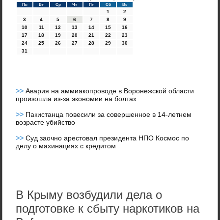
Пн
Вт
Ср
Чт
Пт
Сб
Вс
1
2
3
4
5
6
7
8
9
10
11
12
13
14
15
16
17
18
19
20
21
22
23
24
25
26
27
28
29
30
31
>>
Авария на аммиакопроводе в Воронежской области
произошла из-за экономии на болтах
>>
Пакистанца повесили за совершенное в 14-летнем
возрасте убийство
>>
Суд заочно арестовал президента НПО Космос по
делу о махинациях с кредитом
В Крыму возбудили дела о
подготовке к сбыту наркотиков на