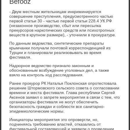
Befooz
- Двум местным жительницам инкриминируется
совершение преступления, предусмотренного частью
первой статьи 30 - частью первой статьи 228.4 УК РФ
(незаконное производство, сбыт или пересылка
прекурсоров наркотических средств или психотропных
веществ в крупном размере), - уточнили в прокуратуре.
По данным ведомства, синтетические препараты
крымчанки получали почтовой корреспонденцией из
Турции и планировали реализовывать во время
фестиваля.
Надзорное ведомство признало законным и
обоснованным возбуждение уголовных дел, а также
взяло на контроль ход расследования.
Ранее прокурор РК Наталья Поклонская опротестовала
решение Штормовского сельского совета о согласовании
времени и места фестиваля. Глава республики Сергей
Аксенов заявил о запрете мероприятия в связи с тем, что
организаторы фестиваля не могут обеспечить
безопасность граждан и соблюсти все санитарно-
эпидемиологические нормы.
Инициаторы мероприятия это опровергли, но,
подчиняясь требованию властей, отказались от
фестивальной составляющей и заявили о проведении