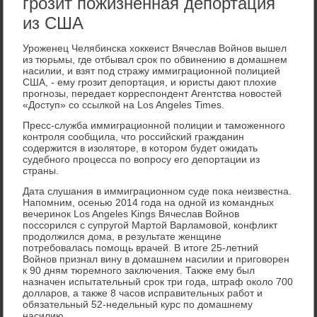
грозит пожизненная депортация
из США
Уроженец Челябинска хоккеист Вячеслав Войнов вышел
из тюрьмы, где отбывал срок по обвинению в домашнем
насилии, и взят под стражу иммиграционной полицией
США, - ему грозит депортация, и юристы дают плохие
прогнозы, передает корреспондент Агентства новостей
«Доступ» со ссылкой на Los Angeles Times.
Пресс-служба иммиграционной полиции и таможенного
контроля сообщила, что российский гражданин
содержится в изоляторе, в котором будет ожидать
судебного процесса по вопросу его депортации из
страны.
Дата слушания в иммиграционном суде пока неизвестна.
Напомним, осенью 2014 года на одной из командных
вечеринок Los Angeles Kings Вячеслав Войнов
поссорился с супругой Мартой Варламовой, конфликт
продолжился дома, в результате женщине
потребовалась помощь врачей. В итоге 25-летний
Войнов признал вину в домашнем насилии и приговорен
к 90 дням тюремного заключения. Также ему был
назначен испытательный срок три года, штраф около 700
долларов, а также 8 часов исправительных работ и
обязательный 52-недельный курс по домашнему
насилию.