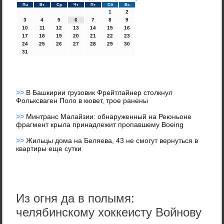
Пн
Вт
Ср
Чт
Пт
Сб
Вс
1
2
3
4
5
6
7
8
9
10
11
12
13
14
15
16
17
18
19
20
21
22
23
24
25
26
27
28
29
30
31
>>
В Башкирии грузовик Фрейтлайнер столкнул
Фольксваген Поло в кювет, трое ранены
>>
Минтранс Малайзии: обнаруженный на Реюньоне
фрагмент крыла принадлежит пропавшему Boeing
>>
Жильцы дома на Беляева, 43 не смогут вернуться в
квартиры еще сутки
Из огня да в полымя:
челябинскому хоккеисту Войнову