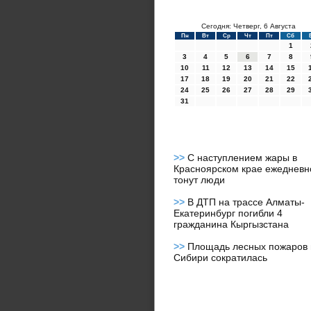
Сегодня: Четверг, 6 Августа
Пн
Вт
Ср
Чт
Пт
Сб
1
3
4
5
6
7
8
10
11
12
13
14
15
17
18
19
20
21
22
24
25
26
27
28
29
31
>>
С наступлением жары в
Красноярском крае ежедневн
тонут люди
>>
В ДТП на трассе Алматы-
Екатеринбург погибли 4
гражданина Кыргызстана
>>
Площадь лесных пожаров 
Сибири сократилась