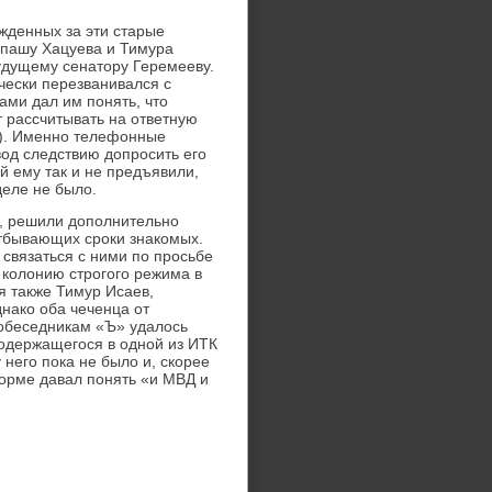
жденных за эти старые
мпашу Хацуева и Тимура
будущему сенатору Геремееву.
ически перезванивался с
ами дал им понять, что
т рассчитывать на ответную
ся). Именно телефонные
од следствию допросить его
ий ему так и не предъявили,
деле не было.
», решили дополнительно
отбывающих сроки знакомых.
 связаться с ними по просьбе
 колонию строгого режима в
 также Тимур Исаев,
нако оба чеченца от
собеседникам «Ъ» удалось
содержащегося в одной из ИТК
 него пока не было и, скорее
 форме давал понять «и МВД и