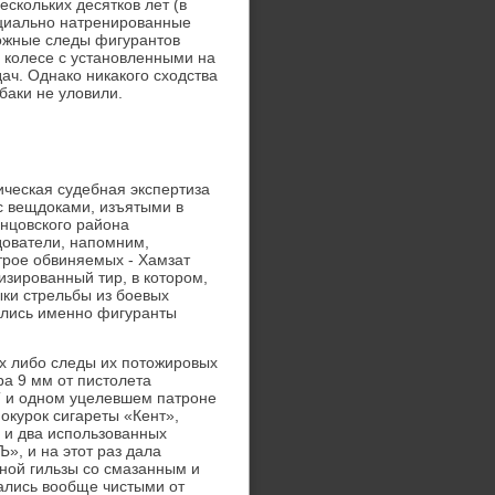
ескольких десятков лет (в
ециально натренированные
можные следы фигурантов
м колесе с установленными на
ач. Однако никакого сходства
аки не уловили.
ческая судебная экспертиза
с вещдоками, изъятыми в
инцовского района
дователи, напомним,
трое обвиняемых - Хамзат
изированный тир, в котором,
ыки стрельбы из боевых
ались именно фигуранты
ых либо следы их потожировых
ра 9 мм от пистолета
ТТ и одном уцелевшем патроне
окурок сигареты «Кент»,
t и два использованных
», и на этот раз дала
дной гильзы со смазанным и
ались вообще чистыми от