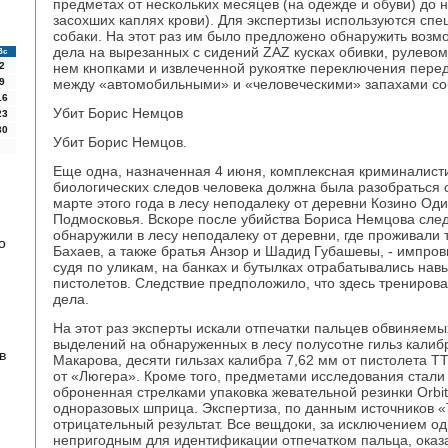
предметах от нескольких месяцев (на одежде и обуви) до н
засохших каплях крови). Для экспертизы используются сп
собаки. На этот раз им было предложено обнаружить воз
дела на вырезанных с сидений ZAZ кусках обивки, рулево
Вс
2
нем кнопками и извлеченной рукоятке переключения перед
9
между «автомобильными» и «человеческими» запахами соб
16
Убит Борис Немцов
23
30
Убит Борис Немцов.
Еще одна, назначенная 4 июня, комплексная криминалисти
биологических следов человека должна была разобраться 
марте этого года в лесу неподалеку от деревни Козино Од
Подмосковья. Вскоре после убийства Бориса Немцова сле
обнаружили в лесу неподалеку от деревни, где проживали 
о
Бахаев, а также братья Анзор и Шадид Губашевы, - импров
судя по уликам, на банках и бутылках отрабатывались нав
пистолетов. Следствие предположило, что здесь трениров
дела.
На этот раз эксперты искали отпечатки пальцев обвиняем
выделений на обнаруженных в лесу полусотне гильз калиб
в
Макарова, десяти гильзах калибра 7,62 мм от пистолета 
от «Люгера». Кроме того, предметами исследования стали 
оброненная стрелками упаковка жевательной резинки Orbi
одноразовых шприца. Экспертиза, по данным источников «Ъ
отрицательный результат. Все вещдоки, за исключением о
непригодным для идентификации отпечатком пальца, оказ