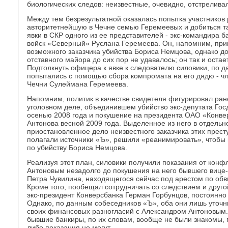
биологических следов: неизвестные, очевидно, отстреливал
Между тем безрезультатной оказалась попытка участников
авторитетнейшую в Чечне семью Геремеевых и добиться т
явки в СКР одного из ее представителей - экс-командира 
войск «Северный» Руслана Геремеева. Он, напомним, при
возможного заказчика убийства Бориса Немцова, однако д
отставного майора до сих пор не удавалось; он так и остае
Подтолкнуть офицера к явке к следователю силовики, по 
попытались с помощью сбора компромата на его дядю - ч
Чечни Сулеймана Геремеева.
Напомним, политик в качестве свидетеля фигурировал ран
уголовном деле, объединившем убийство экс-депутата Го
осенью 2008 года и покушение на президента ОАО «Конве
Антонова весной 2009 года. Выделенное из него в отдельн
приостановленное дело неизвестного заказчика этих прест
полагали источники «Ъ», решили «реанимировать», чтобы
по убийству Бориса Немцова.
Реализуя этот план, силовики получили показания от кон
Антоновым незадолго до покушения на него бывшего вице
Петра Чувилина, находящегося сейчас под арестом по об
Кроме того, пообещал сотрудничать со следствием и другой
экс-президент Конверсбанка Герман Горбунцов, постоянно
Однако, по данным собеседников «Ъ», оба они лишь уточн
своих финансовых разногласий с Александром Антоновы
бывшие банкиры, по их словам, вообще не были знакомы, п
либо показания не могут.