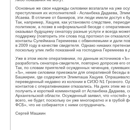
Основные же свои надежды силовики возлагали на уже осу
преступления их исполнителей - Асланбека Дадаева, Эли
Исаева. В отличие от банкиров, эти люди имели доступ к 
Так, например, Хацуев, как установило следствие, период
политиком, а позже в неформальной беседе с оперативник
оказывал будущему сенатору разные услуги и всегда може
поддержку (повторить эти слова под протокол он отказал
контакты Сулеймана Геремеева с обвиняемыми и дали пов
в 2009 году в качестве свидетеля. Однако никаких претенз
поскольку улик либо показаний на господина Геремеева в 
Уже в этом июле оперативники, по данным источников «Ъ
разработать сенатора-свидетеля, повторно допросив его 
Так, по словам приятелей осужденных чеченцев, сумевших
«Ъ», некие силовики приезжали для оперативной беседы в
Башкирии, где содержится Элимпаша Хацуев. Опрашивался
переведенный недавно из колонии в СИЗО N1 Грозного. Од
контактов с оперативниками отказались. На днях этим же 
получить и короткий комментарий от Асланбека Дадаева, 
Архангельской области. Осужденный заявил, что «гостей» у
всего, не будет, поскольку он уже многократно и в грубой
ФСБ», что не собирается с ними сотрудничать.
Сергей Машкин