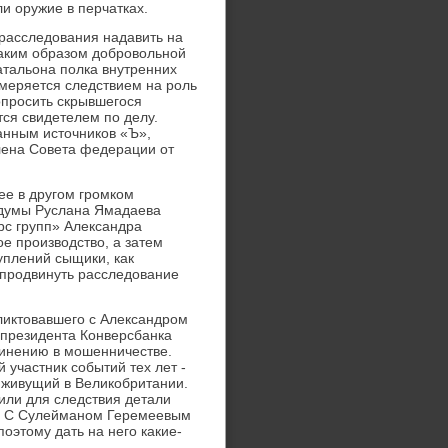
и оружие в перчатках.
 расследования надавить на
аким образом добровольной
батальона полка внутренних
меряется следствием на роль
опросить скрывшегося
тся свидетелем по делу.
данным источников «Ъ»,
лена Совета федерации от
ее в другом громком
сдумы Руслана Ямадаева
рс групп» Александра
ое производство, а затем
уплений сыщики, как
 продвинуть расследование
фликтовавшего с Александром
-президента Конверсбанка
винению в мошенничестве.
 участник событий тех лет -
 живущий в Великобритании.
или для следствия детали
м. С Сулейманом Геремеевым
оэтому дать на него какие-