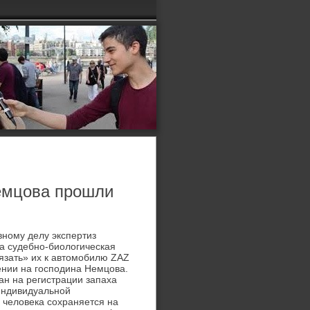
емцова прошли
вному делу экспертиз
а судебно-биологическая
язать» их к автомобилю ZAZ
ении на господина Немцова.
н на регистрации запаха
 индивидуальной
х человека сохраняется на