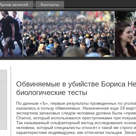
Архив записей
Контакты
Обвиняемые в убийстве Бориса Н
биологические тесты
По данным «Ъ», первые результаты проведенных по уголо
оказались в пользу обвиняемых. Назначенная еще 19 март
экспертиза запаховых следов человека должна была «прив
Chance, который использовался преступниками при покуш
Так называемый ольфакторный метод исследования основа
человека, который специалисты относят к такой же строго
характеристике индивидуума, как отпечатки пальцев. Запа