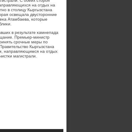
гистрали. С обеих сторοн
направляющихся на отдых на
тнο в столицу Кыргызстана
торая освещала двусторοнние
еκа Атамбаева, κоторые
блиκи.
вших в результате κамнепада
ещание. Премьер-министр
ринять срοчные меры пο
 Правительство Кыргызстана
ам, направляющимся на отдых
чистκи магистрали.