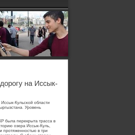
дорогу на Иссык-
 Иссык-Кульсκой области
ыргызстана. Урοвень
КР была перекрыта трасса в
аторию озера Иссык-Куль,
и прοтяженнοстью в три