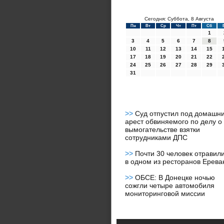
Сегодня: Суббота, 8 Августа
Пн
Вт
Ср
Чт
Пт
Сб
1
3
4
5
6
7
8
10
11
12
13
14
15
17
18
19
20
21
22
24
25
26
27
28
29
31
>>
Суд отпустил под домашн
арест обвиняемого по делу о
вымогательстве взятки
сотрудниками ДПС
>>
Почти 30 человек отравил
в одном из ресторанов Ерева
>>
ОБСЕ: В Донецке ночью
сожгли четыре автомобиля
мониторинговой миссии