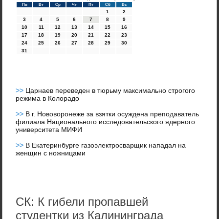
Пн
Вт
Ср
Чт
Пт
Сб
Вс
1
2
3
4
5
6
7
8
9
10
11
12
13
14
15
16
17
18
19
20
21
22
23
24
25
26
27
28
29
30
31
>>
Царнаев переведен в тюрьму максимально строгого
режима в Колорадо
>>
В г. Нововоронеже за взятки осуждена преподаватель
филиала Национального исследовательского ядерного
университета МИФИ
>>
В Екатеринбурге газоэлектросварщик нападал на
женщин с ножницами
СК: К гибели пропавшей
студентки из Калининграда