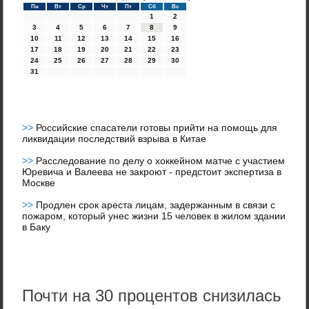
Пн
Вт
Ср
Чт
Пт
Сб
Вс
1
2
3
4
5
6
7
8
9
10
11
12
13
14
15
16
17
18
19
20
21
22
23
24
25
26
27
28
29
30
31
>>
Российские спасатели готовы прийти на помощь для
ликвидации последствий взрыва в Китае
>>
Расследование по делу о хоккейном матче с участием
Юревича и Валеева не закроют - предстоит экспертиза в
Москве
>>
Продлен срок ареста лицам, задержанным в связи с
пожаром, который унес жизни 15 человек в жилом здании
в Баку
Почти на 30 процентов снизилась