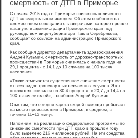
смертность от ДТП в Приморье
С начала 2015 года в Приморье снизилось количество
ДТП со смертельным исходом. Об этом сообщили на
ежемесячном совещании с главврачами, которое прошло
накануне в администрации Приморского края под
руководством вице-губернатора Павла Серебрякова,
сообщает со ссылкой на администрацию Приморского
края.
Как сообщил директор департамента здравоохранения
Андрей Кузьмин, смертность от дорожно-транспортных
происшествий в Приморье снизилась с начала года на
29,1 процента - с 14,1 до 10 случаев на 100 тысяч
населения.
«Также отмечается существенное снижение смертности
от всех видов транспортных несчастных случаев. Этот
показатель снизился на 30,4 процента, с 20,7 до 14,4 на
100 тысяч жителей», - сообщил Андрей Кузьмин.
Отметим, что сегодня карета скорой помощи пребывает
на место происшествия в Приморье, в среднем, в
течение 11−13 минут.
Напомним, на реализацию федеральной программы по
снижению смертности при ДТП краю в прошлом году
было выделено 216 миллионов рублей. На эти средства
оборудовались травмоцентры при лечебно-